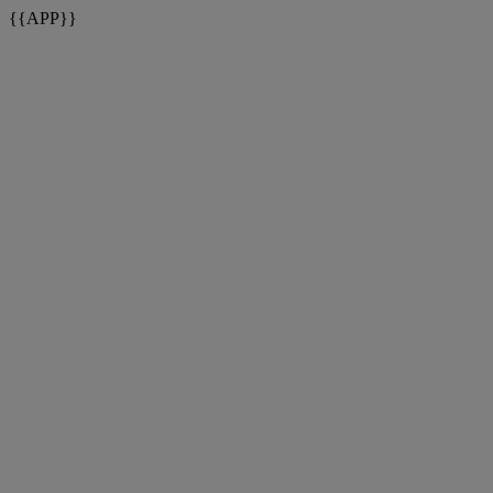
{{APP}}