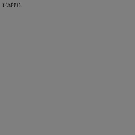
{{APP}}