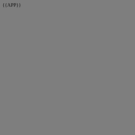
{{APP}}