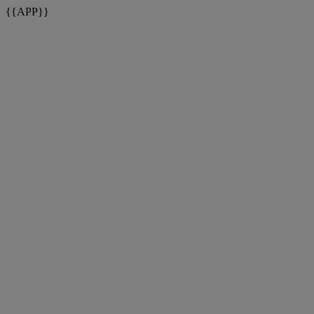
{{APP}}