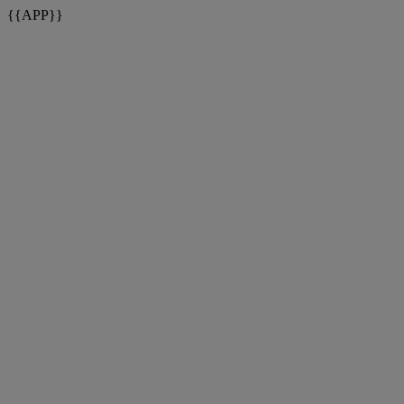
{{APP}}