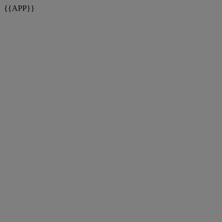
{{APP}}